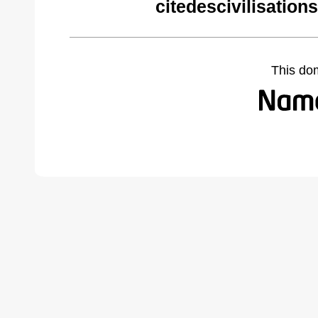
citedescivilisatio
This do